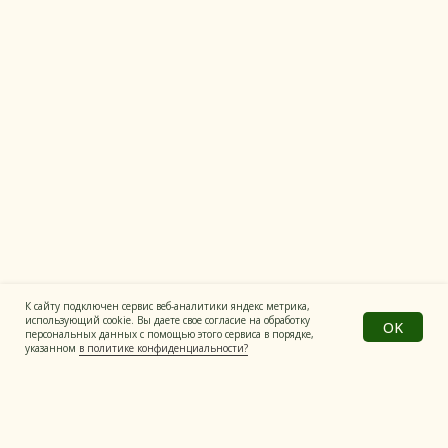
Полезные продукты
Все материалы на сайте имеют
информационный характер
Политика конфиденциальности
© Все права защищены
Разработка сайта
К сайту подключен сервис веб-аналитики яндекс метрика,
использующий cookie. Вы даете свое согласие на обработку
OK
персональных данных с помощью этого сервиса в порядке,
указанном
в политике конфиденциальности?