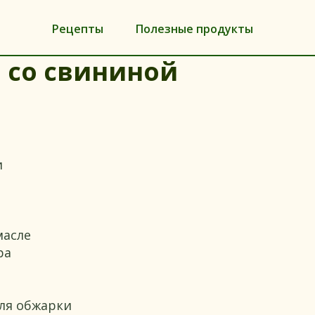
Рецепты
Полезные продукты
 со свининой
и
масле
ра
ля обжарки