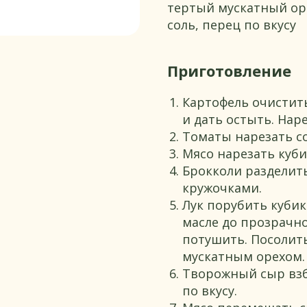
тертый мускатный ор
соль, перец по вкусу
Приготовление
Картофель очистить
и дать остыть. Нар
Томаты нарезать с
Мясо нарезать куби
Брокколи разделить
кружочками.
Лук порубить кубик
масле до прозрачно
потушить. Посолит
мускатным орехом.
Творожный сыр взб
по вкусу.