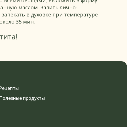
о всеми овощами, выложить в форму
занную маслом. Залить яично-
 запекать в духовке при температуре
около 35 мин.
тита!
Рецепты
Полезные продукты