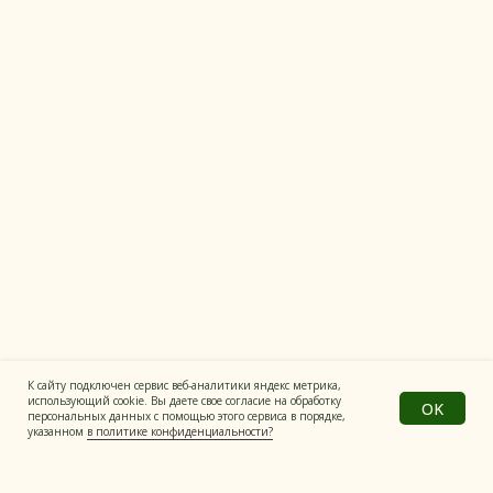
Рецепты
Полезные продукты
Все материалы на сайте имеют
информационный характер
Политика конфиденциальности
© Все права защищены
Разработка сайта
К сайту подключен сервис веб-аналитики яндекс метрика,
использующий cookie. Вы даете свое согласие на обработку
OK
персональных данных с помощью этого сервиса в порядке,
указанном
в политике конфиденциальности?