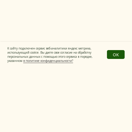
Все материалы на сайте имеют
информационный характер
Политика конфиденциальности
© Все права защищены
Разработка сайта
К сайту подключен сервис веб-аналитики яндекс метрика,
использующий cookie. Вы даете свое согласие на обработку
OK
персональных данных с помощью этого сервиса в порядке,
указанном
в политике конфиденциальности?