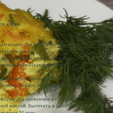
ля жарки
омтиками. Лук мелко нарезать.
тельном масле.
нарезать кубиками. Маринованные
онкими кружочками. Добавить
ду.
, добавить молоко, натертый сыр,
 зелень, чеснок пропущенный через
форму для запекания, смазанной
ной массой. Выпекать в разогретой
течении 10 мин.