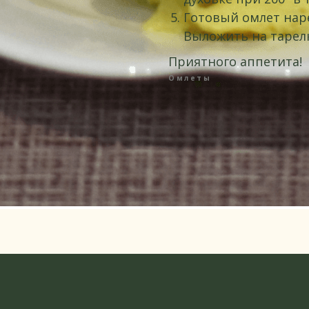
Готовый омлет нар
Выложить на тарелк
Приятного аппетита!
Омлеты