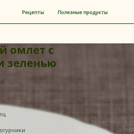
Рецепты
Полезные продукты
 омлет с
и зеленью
й.
ец
 огурчики