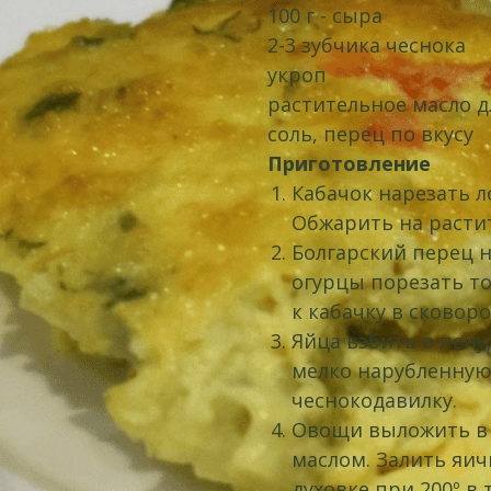
100 г - сыра
2-3 зубчика чеснока
укроп
растительное масло д
соль, перец по вкусу
Приготовление
Кабачок нарезать л
Обжарить на расти
Болгарский перец 
огурцы порезать т
к кабачку в сковоро
Яйца взбить в пену
мелко нарубленную
чеснокодавилку.
Овощи выложить в 
маслом. Залить яич
духовке при 200º в 