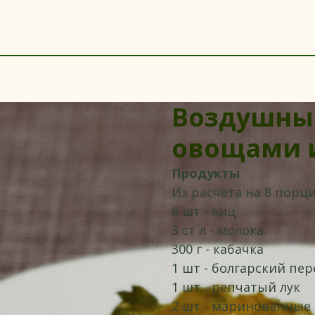
Воздушный
овощами 
Продукты
Из расчета на 8 порци
6 шт - яиц
3 ст л - молока
300 г - кабачка
1 шт - болгарский пер
1 шт - репчатый лук
2 шт - маринованные