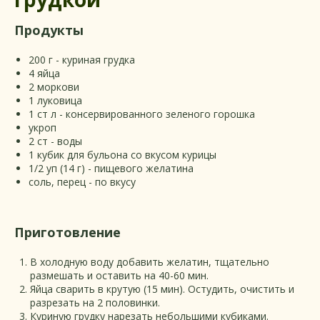
Продукты
200 г - куриная грудка
4 яйца
2 моркови
1 луковица
1 ст л - консервированного зеленого горошка
укроп
2 ст - воды
1 кубик для бульона со вкусом курицы
1/2 уп (14 г) - пищевого желатина
соль, перец - по вкусу
Приготовление
В холодную воду добавить желатин, тщательно
размешать и оставить на 40-60 мин.
Яйца сварить в крутую (15 мин). Остудить, очистить и
разрезать на 2 половинки.
Куриную грудку нарезать небольшими кубиками.