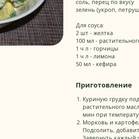
соль, перец по вкусу
зелень (укроп, петруш
Для соуса:
2 шт - желтка
100 мл - растительног
1 ч л - горчицы
1 ч л - лимона
50 мл - кефира
Приготовление
Куриную грудку по
растительного масл
мин при температур
Морковь и картофел
Подсолить, добавит
Завернуть каждый 