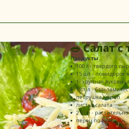
🥗 Салат 
Продукты
100 г - твердого сы
15 шт - помидорок 
1- крупная луковиц
1 ст л - бальзамичес
петрушка, укроп
листья салата
2 ст л - растительн
перец по вкусу