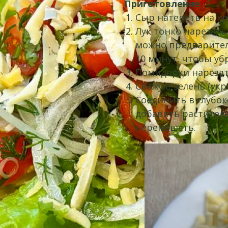
Приготовление
Сыр натереть на кр
Лук тонко нарезать
можно предварител
10 минут, чтобы уб
Помидорки нарезат
Свежую зелень (укр
Соединить в глубок
добавить раститель
перемешать.