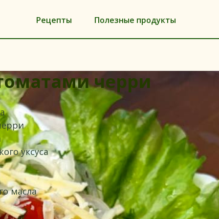
Рецепты
Полезные продукты
с томатами черри
ра
черри
а
кого уксуса
ого масла