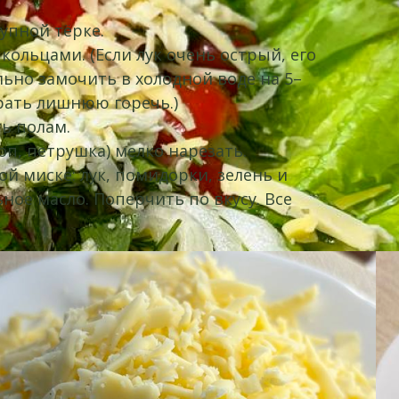
упной тёрке.
 кольцами. (Если лук очень острый, его
ьно замочить в холодной воде на 5–
рать лишнюю горечь.)
ь полам.
оп, петрушка) мелко нарезать.
ой миске: лук, помидорки, зелень и
ное масло. Поперчить по вкусу. Все