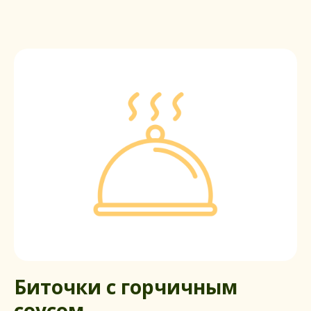
Биточки c горчичным
соусом