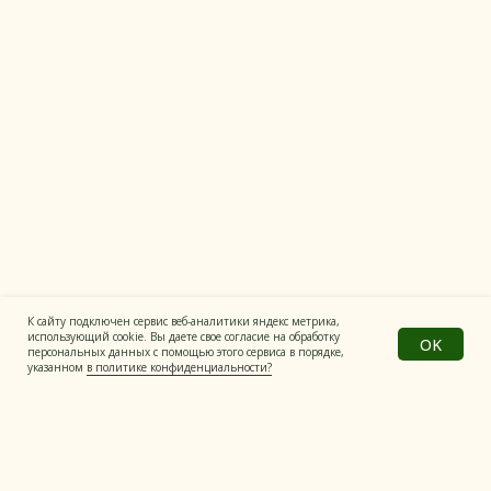
Полезные продукты
Все материалы на сайте имеют
информационный характер
Политика конфиденциальности
© Все права защищены
Разработка сайта
К сайту подключен сервис веб-аналитики яндекс метрика,
использующий cookie. Вы даете свое согласие на обработку
OK
персональных данных с помощью этого сервиса в порядке,
указанном
в политике конфиденциальности?