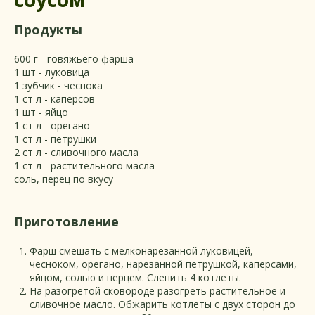
Продукты
600 г - говяжьего фарша
1 шт - луковица
1 зубчик - чеснока
1 ст л - каперсов
1 шт - яйцо
1 ст л - орегано
1 ст л - петрушки
2 ст л - сливочного масла
1 ст л - растительного масла
соль, перец по вкусу
Приготовление
Фарш смешать с мелконарезанной луковицей,
чесноком, орегано, нарезанной петрушкой, каперсами,
яйцом, солью и перцем. Слепить 4 котлеты.
На разогретой сковороде разогреть растительное и
сливочное масло. Обжарить котлеты с двух сторон до