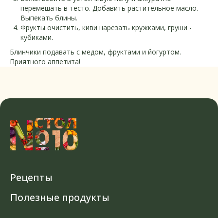
информационный характер
перемешать в тесто. Добавить растительное масло.
Выпекать блины.
Фрукты очистить, киви нарезать кружками, груши -
Политика конфиденциальности
кубиками.
© Все права защищены
Блинчики подавать с медом, фруктами и йогуртом.
Разработка сайта
Приятного аппетита!