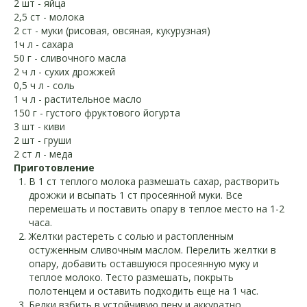
2 шт - яйца
2,5 ст - молока
2 ст - муки (рисовая, овсяная, кукурузная)
1ч л - сахара
50 г - сливочного масла
2 ч л - сухих дрожжей
0,5 ч л - соль
1 ч л - растительное масло
150 г - густого фруктового йогурта
3 шт - киви
2 шт - груши
2 ст л - меда
Приготовление
В 1 ст теплого молока размешать сахар, растворить
дрожжи и всыпать 1 ст просеянной муки. Все
перемешать и поставить опару в теплое место на 1-2
Рецепты
часа.
Желтки растереть с солью и растопленным
Полезные продукты
остуженным сливочным маслом. Перелить желтки в
опару, добавить оставшуюся просеянную муку и
теплое молоко. Тесто размешать, покрыть
полотенцем и оставить подходить еще на 1 час.
Все материалы на сайте имеют
Белки взбить в устойчивую пену и аккуратно