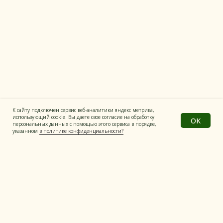
Все материалы на сайте имеют
информационный характер
Политика конфиденциальности
© Все права защищены
Разработка сайта
К сайту подключен сервис веб-аналитики яндекс метрика,
использующий cookie. Вы даете свое согласие на обработку
OK
персональных данных с помощью этого сервиса в порядке,
указанном
в политике конфиденциальности?