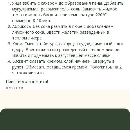
Яйца взбить с сахаром до образования пены. Добавить
Полезные продукты
муку,крахмал, разрыхлитель, соль. Замесить жидкое
тесто и испечь бисквит при температуре 220°С
примерно 8-10 мин.
Абрикосы без сока размять в пюре с добавлением
лимонного сока. Ввести желатин разведенный в
Все материалы на сайте имеют
информационный характер
теплом ликере.
Крем. Смешать йогурт, сахарную пудру, лимонный сок и
цедру. Ввести желатин разведенный в теплом ликере.
Политика конфиденциальности
Взбить и подмешать к загустевшей массе сливки.
Бисквит смазать кремом, слой начинки. Свернуть в
© Все права защищены
рулет. Обмазать оставшемся кремом. Положитьь на 2
Разработка сайта
ч в холодильник.
Приятного аппетита!
Десерты