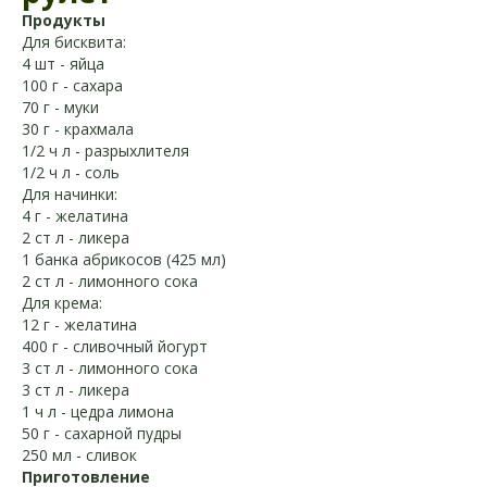
Продукты
Для бисквита:
4 шт - яйца
100 г - сахара
70 г - муки
30 г - крахмала
1/2 ч л - разрыхлителя
1/2 ч л - соль
Для начинки:
4 г - желатина
2 ст л - ликера
1 банка абрикосов (425 мл)
2 ст л - лимонного сока
Для крема:
12 г - желатина
400 г - сливочный йогурт
3 ст л - лимонного сока
3 ст л - ликера
1 ч л - цедра лимона
50 г - сахарной пудры
250 мл - сливок
Приготовление
Рецепты