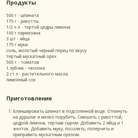
Продукты
500 г - шпината
175 г - рикотты
1/2 ч л - тертой цедры лимона
100 г пармезана
3 шт - яйца
175 г муки
соль, молотый черный перец по вкусу
тертый мускатный орех
500 г - томатов
1 зубчик - чеснока
2 ст л - растительного масла
лимонный сок
Приготовление
Бланшировать шпинат в подсоленной воде. Откинуть
на дуршлаг и мелко порубить. Смешать с рикоттой,
цедрой лимона, тертым сыром. Добавить 2 яйца и 1
желток. Добавить муку, посолить, поперчить и
приправить мускатным орехом.