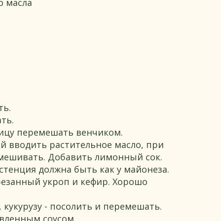
о масла
ть.
ть.
чицу перемешать венчиком.
й вводить растительное масло, при
мешивать. Добавить лимонный сок.
тенция должна быть как у майонеза.
езанный укроп и кефир. Хорошо
кукурузу - посолить и перемешать.
вленным соусом.