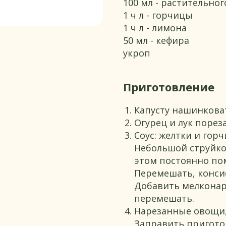
100 мл - растительног
1 ч л - горчицы
1 ч л - лимона
50 мл - кефира
укроп
Приготовление
Капусту нашинкова
Огурец и лук пореза
Соус: желтки и гор
Небольшой струйко
этом постоянно по
Перемешать, консис
Добавить мелконар
перемешать.
Нарезанные овощи, 
Заправить пригото